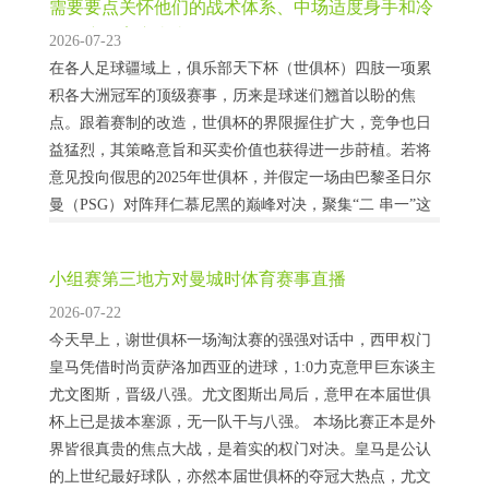
需要要点关怀他们的战术体系、中场适度身手和冷
静强度体育赛事直播
2026-07-23
在各人足球疆域上，俱乐部天下杯（世俱杯）四肢一项累
积各大洲冠军的顶级赛事，历来是球迷们翘首以盼的焦
点。跟着赛制的改造，世俱杯的界限握住扩大，竞争也日
益猛烈，其策略意旨和买卖价值也获得进一步莳植。若将
意见投向假思的2025年世俱杯，并假定一场由巴黎圣日尔
曼（PSG）对阵拜仁慕尼黑的巅峰对决，聚集“二 串一”这
种常见的博彩形势，咱们不错从中窥见赛事分析的复杂性
以及足球天下的各样性。 最初，分析巴黎圣日...
小组赛第三地方对曼城时体育赛事直播
2026-07-22
今天早上，谢世俱杯一场淘汰赛的强强对话中，西甲权门
皇马凭借时尚贡萨洛加西亚的进球，1:0力克意甲巨东谈主
尤文图斯，晋级八强。尤文图斯出局后，意甲在本届世俱
杯上已是拔本塞源，无一队干与八强。 本场比赛正本是外
界皆很真贵的焦点大战，是着实的权门对决。皇马是公认
的上世纪最好球队，亦然本届世俱杯的夺冠大热点，尤文