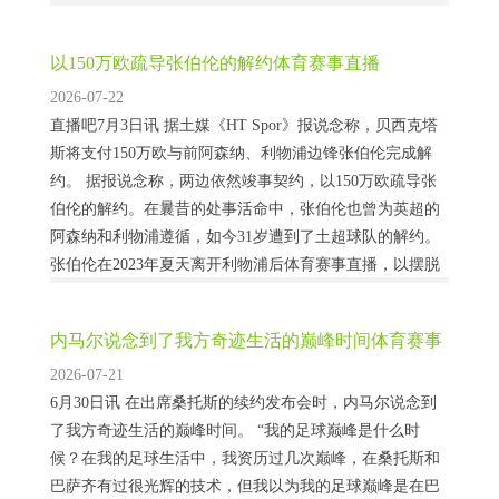
亦然意甲的头号权门，本届世俱杯前两场比赛指引大捷，
小组赛第三地方对曼城时，遴荐大规模轮流，最终...
以150万欧疏导张伯伦的解约体育赛事直播
2026-07-22
直播吧7月3日讯 据土媒《HT Spor》报说念称，贝西克塔
斯将支付150万欧与前阿森纳、利物浦边锋张伯伦完成解
约。 据报说念称，两边依然竣事契约，以150万欧疏导张
伯伦的解约。在曩昔的处事活命中，张伯伦也曾为英超的
阿森纳和利物浦遵循，如今31岁遭到了土超球队的解约。
张伯伦在2023年夏天离开利物浦后体育赛事直播，以摆脱
身加盟贝西克塔斯。本赛季，31岁的张伯伦仅为贝西克塔
斯出场20次，打进1球。...
内马尔说念到了我方奇迹生活的巅峰时间体育赛事
直播
2026-07-21
6月30日讯 在出席桑托斯的续约发布会时，内马尔说念到
了我方奇迹生活的巅峰时间。 “我的足球巅峰是什么时
候？在我的足球生活中，我资历过几次巅峰，在桑托斯和
巴萨齐有过很光辉的技术，但我以为我的足球巅峰是在巴