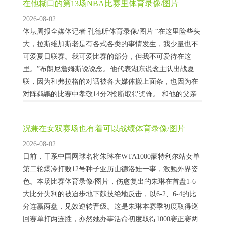
在他糊口的第13场NBA比赛里体育录像/图片
2026-08-02
体坛周报全媒体记者 孔德昕体育录像/图片 “在这里险些头
大，拉斯维加斯老是有各式各类的事情发生，我少量也不
可爱夏日联赛。我可爱比赛的部分，但我不可爱待在这
里。”布朗尼詹姆斯说说念。他代表湖东说念主队出战夏
联，因为和弗拉格的对话被各大媒体搬上面条，也因为在
对阵鹈鹕的比赛中孝敬14分2抢断取得奖饰。 和他的父亲
勒布朗詹姆斯不同，布朗尼不可爱受东说念主存眷。“要是
你了解我，就知说念我确凿不可爱在大地方下...
况兼在女双赛场也有着可以战绩体育录像/图片
2026-08-02
日前，干系中国网球名将朱琳在WTA1000蒙特利尔站女单
第二轮爆冷打败12号种子亚历山德洛娃一事，激勉外界姿
色。本场比赛体育录像/图片，伤愈复出的朱琳在首盘1-6
大比分失利的被迫步地下献技绝地反击，以6-2、6-4的比
分连赢两盘，见效逆转晋级。这是朱琳本赛季初度取得巡
回赛单打两连胜，亦然她办事活命初度取得1000赛正赛两