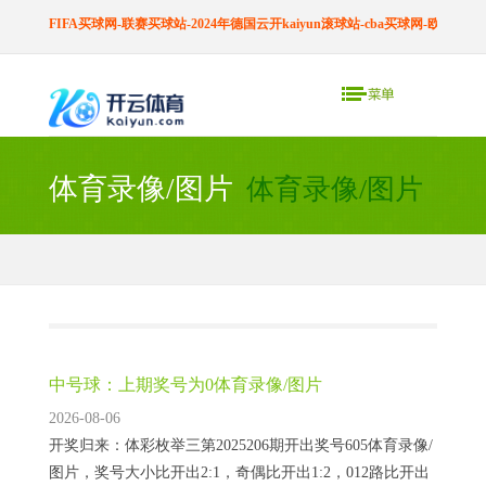
FIFA买球网-联赛买球站-2024年德国云开kaiyun滚球站-cba买球网-欧预赛买
体育录像/图片
体育录像/图片
中号球：上期奖号为0体育录像/图片
2026-08-06
开奖归来：体彩枚举三第2025206期开出奖号605体育录像/
图片，奖号大小比开出2:1，奇偶比开出1:2，012路比开出