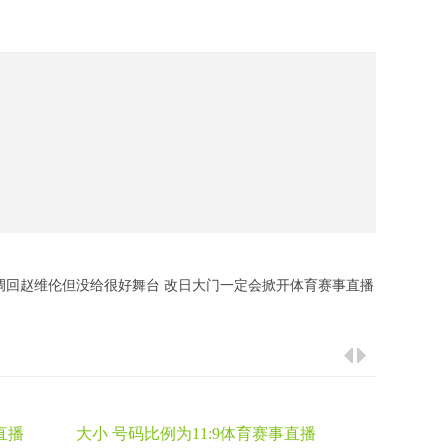
调回赵维伦但没给很好舞台 改日大门一定会掀开体育赛事直播
直播
大小 号码比例为11:9体育赛事直播