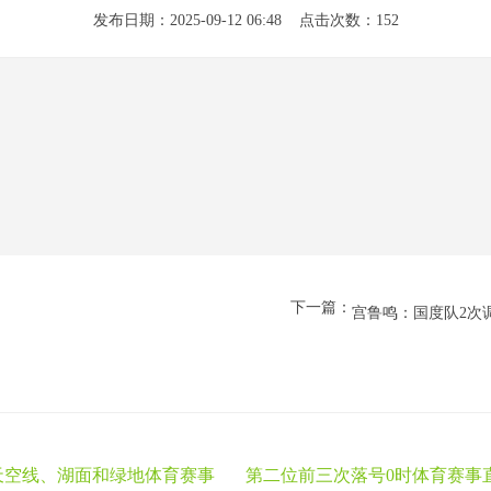
发布日期：2025-09-12 06:48 点击次数：152
下一篇：
宫鲁鸣：国度队2次
天空线、湖面和绿地体育赛事
第二位前三次落号0时体育赛事