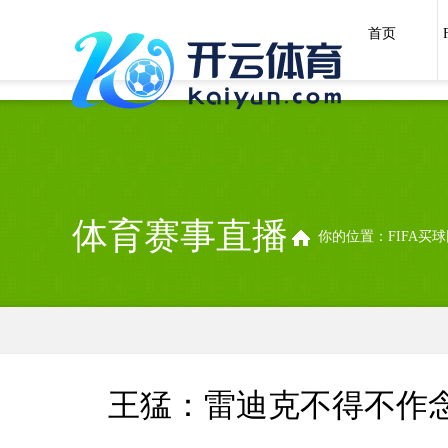
FIFA买球网-联赛买球站-2024年德国云开kaiyun滚球
首页
体育赛事直播
你的位置：
FIFA买
王猛：雷迪克不得不作