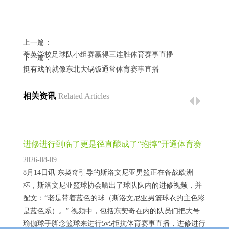
上一篇：
萃英学校足球队小组赛赢得三连胜体育赛事直播
下一篇：
挺有戏的就像东北大锅饭通常体育赛事直播
相关资讯
Related Articles
进修进行到临了更是径直酿成了“抱摔”开通体育赛
事直播
2026-08-09
8月14日讯 东契奇引导的斯洛文尼亚男篮正在备战欧洲
杯，斯洛文尼亚篮球协会晒出了球队队内的进修视频，并
配文：“老是带着蓝色的球（斯洛文尼亚男篮球衣的主色彩
是蓝色系）。” 视频中，包括东契奇在内的队员们把大号
瑜伽球手脚念篮球来进行5v5拒抗体育赛事直播，进修进行