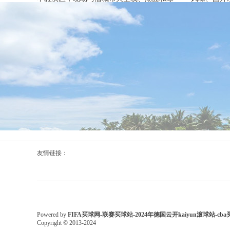
地，立体呈现公园城市的生态神态，在洞开的
选址通达空
空间内为不雅众展示出一幅缤纷画卷，呈现出
团队借用科
六大亮点。 亮点一：洞开舞台遭遇湖泊
呈现给不雅
公园 8月7日，演员在开幕式现场饰演。新华
好意思好愿
社记者 陈益宸 摄 不同于以...
的烟火饰演。
友情链接：
Powered by
FIFA买球网-联赛买球站-2024年德国云开kaiyun滚球站-c
Copyright
© 2013-2024