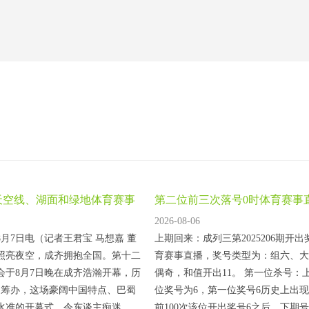
天空线、湖面和绿地体育赛事
第二位前三次落号0时体育赛事
2026-08-06
月7日电（记者王君宝 马想嘉 董
上期回来：成列三第2025206期开出奖
照亮夜空，成齐拥抱全国。第十二
育赛事直播，奖号类型为：组六、大
会于8月7日晚在成齐浩瀚开幕，历
偶奇，和值开出11。 第一位杀号：
天的筹办，这场豪阔中国特点、巴蜀
位奖号为6，第一位奖号6历史上出现7
水准的开幕式，令东谈主痴迷。
前100次该位开出奖号6之后，下期号码