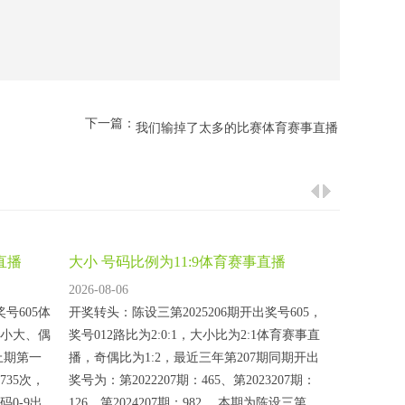
下一篇：
我们输掉了太多的比赛体育赛事直播
直播
大小 号码比例为11:9体育赛事直播
2026-08-06
号605体
开奖转头：陈设三第2025206期开出奖号605，
小大、偶
奖号012路比为2:0:1，大小比为2:1体育赛事直
上期第一
播，奇偶比为1:2，最近三年第207期同期开出
35次，
奖号为：第2022207期：465、第2023207期：
0-9出
126、第2024207期：982。 本期为陈设三第