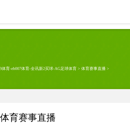
AG足球体育
因为扫数这个词西班牙王人看到了那时的情况体育赛事直播
OB体育-eb007体育-全讯新2买球-AG足球体育
>
体育赛事直播
>
体育赛事直播