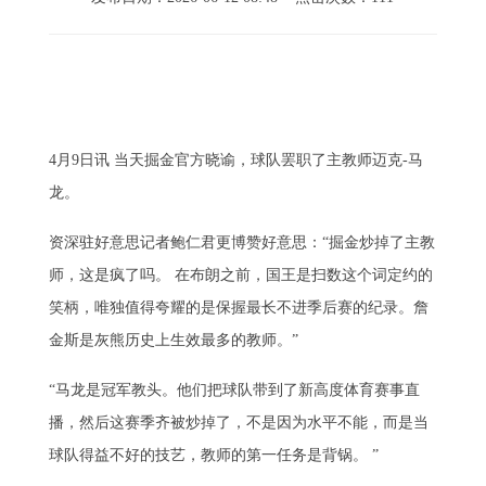
4月9日讯 当天掘金官方晓谕，球队罢职了主教师迈克-马
龙。
资深驻好意思记者鲍仁君更博赞好意思：“掘金炒掉了主教
师，这是疯了吗。 ​​​在布朗之前，国王是扫数这个词定约的
笑柄，唯独值得夸耀的是保握最长不进季后赛的纪录。詹
金斯是灰熊历史上生效最多的教师。”
“马龙是冠军教头。他们把球队带到了新高度体育赛事直
播，然后这赛季齐被炒掉了，不是因为水平不能，而是当
球队得益不好的技艺，教师的第一任务是背锅。 ​​​”