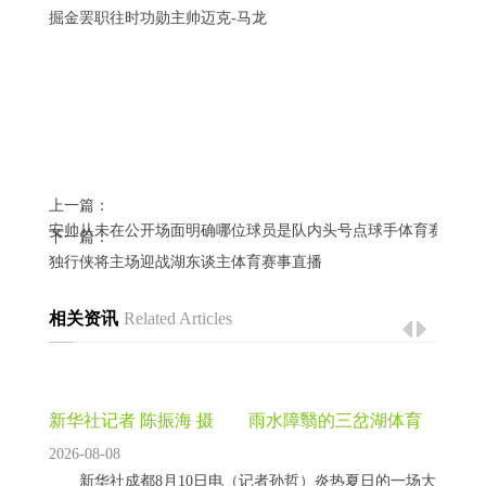
掘金罢职往时功勋主帅迈克-马龙
上一篇：
安帅从未在公开场面明确哪位球员是队内头号点球手体育赛事直
下一篇：
独行侠将主场迎战湖东谈主体育赛事直播
相关资讯
Related Articles
新华社记者 陈振海 摄 雨水障翳的三岔湖体育
赛事直播
2026-08-08
新华社成都8月10日电（记者孙哲）炎热夏日的一场大