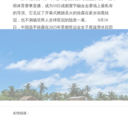
雨体育赛事直播，成为10日成都寰宇融会会赛场上最私有
的导演。它见证了开幕式燃烧圣火的徐露在家乡加冕桂
冠，也不测栽培男人垒球双冠的隐衷一幕。 8月10
日，中国选手徐露在2025年景都世运会女子尾波滑水目田
式决赛中。新华社记者 陈振海 摄 雨水障翳的三岔湖，
浪花与欣忭交汇。在女子尾波滑水目田式决赛上，中国队
在成齐世运会蹦床女子双东说念主同步决赛中体育
选手徐露如同她在开幕式燃烧圣火的姿态...
赛事直播
2026-08-08
新华社成齐8月10日电（记者杨念念琪、张悦姗、马念
念嘉）成齐太注意了！我在空顺耳见有东说念主喊加油，
然后控制有东说念主说嘘，小点儿声，太可人了！95后蹦
床选手胡译乘10日夺冠后说，这种四面八方的维持仿佛4D
环绕，给了她雄壮的能量。 8月10日，不雅众向中国
组合胡译乘/张欣欣点赞。新华社记者 孙凡越 摄 当
晚，最多容纳1.8万东说念主的东安湖体育公园多功能体育
亮点一：洞开舞台遭遇湖泊公园8月7日体育赛事直
馆里，掌声、应允声雷动。在成齐...
友情链接：
播
2026-08-07
新华社成齐8月7日电 新华社记者王君宝 马想嘉