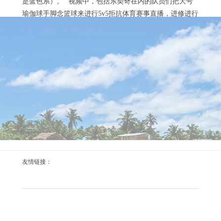
是蓝色系）。” 视频中，包括东契奇在内的队员们把大号
瑜伽球手脚念篮球来进行5v5拒抗体育赛事直播，进修进行
到临了更是径直酿成了“抱摔”开通。...
2023年入选了奈史姑娘篮球名东谈主堂体育赛事直
播
2026-08-09
体育赛事直播 8月14日讯 2023年，保罗-加索尔入选名东谈
主堂。两年后的今天，保罗-加索尔晒照回忆这一好意思好
手艺：“两年前入选名东谈主堂时的那种嗅觉于今未始隐
匿。” 保罗加索尔工作生活随湖东谈主队两夺总冠军，个
东谈主6次入选全明星，4次入选最好声势，拿到过最好少
壮，2023年入选了奈史姑娘篮球名东谈主堂。 生活着力过
灰熊、湖东谈主、马刺、公牛还有雄鹿等队。工作生活所
新华社记者 陈振海 摄 雨水障翳的三岔湖体育
有出场1226场体育赛事直...
友情链接：
赛事直播
2026-08-08
新华社成都8月10日电（记者孙哲）炎热夏日的一场大
雨体育赛事直播，成为10日成都寰宇融会会赛场上最私有
的导演。它见证了开幕式燃烧圣火的徐露在家乡加冕桂
冠，也不测栽培男人垒球双冠的隐衷一幕。 8月10