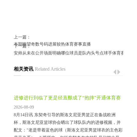
上一篇：
本期瞻望奇数号码进展较热体育赛事直播
下一篇：
安帅从未在公开场面明确哪位球员是队内头号点球手体育赛事直
相关资讯
Related Articles
进修进行到临了更是径直酿成了“抱摔”开通体育赛
事直播
2026-08-09
8月14日讯 东契奇引导的斯洛文尼亚男篮正在备战欧洲
杯，斯洛文尼亚篮球协会晒出了球队队内的进修视频，并
配文：“老是带着蓝色的球（斯洛文尼亚男篮球衣的主色彩