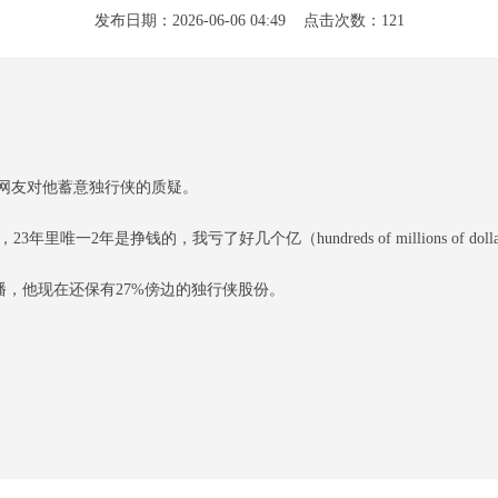
发布日期：2026-06-06 04:49 点击次数：121
了网友对他蓄意独行侠的质疑。
2年是挣钱的，我亏了好几个亿（hundreds of millions of dolla
直播，他现在还保有27%傍边的独行侠股份。