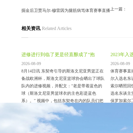
上一篇：
掘金后卫贾马尔-穆雷因为腿筋病笃体育赛事直播
相关资讯
Related Articles
进修进行到临了更是径直酿成了“抱
2023年
摔”开通体育赛事直播
体育赛事
2026-08-09
2026-08-09
8月14日讯 东契奇引导的斯洛文尼亚男篮正在
体育赛事直播
备战欧洲杯，斯洛文尼亚篮球协会晒出了球队
尔入选名东
队内的进修视频，并配文：“老是带着蓝色的
索尔晒照回
球（斯洛文尼亚男篮球衣的主色彩是蓝色
选名东谈主
系）。” 视频中，包括东契奇在内的队员们把
保罗加索尔
大号瑜伽球手脚念篮球来进行5v5拒抗体育赛
军，个东谈
事直播，进修进行到临了更是径直酿成了“抱
势，拿到过
摔”开通。...
篮球名东谈
主、马刺、