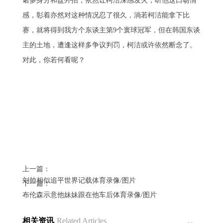
诸多身分和盘外招，依然让柯洁深感发火，听他这口吻情
感，彰着亦然对这种情况忍了很久，淌若柯洁能拿下比
赛，就将得到我方个东谈主第9个寰球冠军，但在韩国东谈
主的土地，遭逢这样多争议判罚，柯洁或许依然断念了。
对此，你若何看呢？
上一篇：
刘帅相似追平世界记载体育录像/图片
下一篇：
布伦森示意他妹妹跟在他车后体育录像/图片
相关资讯
Related Articles