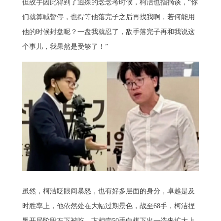
但敌手因此得到了迥殊的念念考时候，柯洁也指摘谈，“你
们就算喊暂停，也得等他落完子之后再找我啊，若何能用
他的时候封盘呢？一盘我就忍了，敌手落完子再和我说这
个事儿，我果然是受够了！”
虽然，柯洁眨眼间暴怒，也有好多层面的身分，卓越是及
时胜率上，他依然处在大幅过期景色，战至68手，柯洁捏
黑开局阶段左下被吃，卞相壹50手白棋下出一选夹扩大上