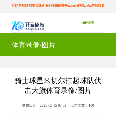
FIFA买球网-联赛买球站-2024年德国云开kaiyun滚球站-cba买球网-欧预赛买
体育录像/图片
骑士球星米切尔扛起球队伏
击大旗体育录像/图片
发布日期：2025-05-15 07:32 点击次数：100