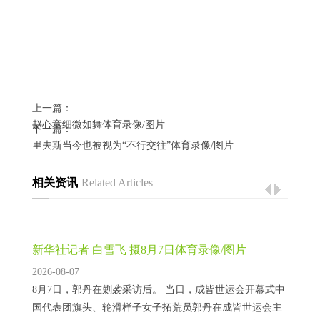
上一篇：
赵心童细微如舞体育录像/图片
下一篇：
里夫斯当今也被视为“不行交往”体育录像/图片
相关资讯
Related Articles
新华社记者 白雪飞 摄8月7日体育录像/图片
2026-08-07
8月7日，郭丹在剿袭采访后。 当日，成皆世运会开幕式中
国代表团旗头、轮滑样子女子拓荒员郭丹在成皆世运会主