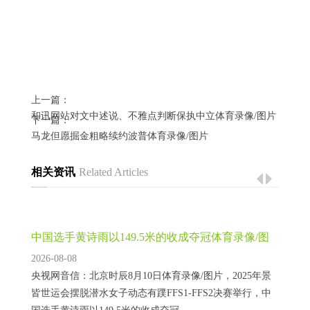
上一篇：
和讯网站对文中述说、不雅点判断保执中立体育录像/图片
下一篇：
马龙但愿掘金粗略续约波普体育录像/图片
相关资讯
Related Articles
中国选手黄诗雨以149.5米的收成夺冠体育录像/图
片
2026-08-08
央视网音信：北京时辰8月10日体育录像/图片，2025年景
皆世运会摆脱潜水女子动态有蹼FFS1-FFS2决赛举行，中