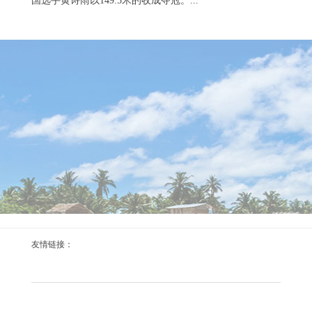
国选手黄诗雨以149.5米的收成夺冠。...
中国选手徐露以69.56分的收获夺冠体育录像/图片
2026-08-08
央视网音书：北京本领8月10日，2025年第12届寰球通顺会
尾波滑水女子解放式决赛体育录像/图片，中国选手徐露以
69.56分的收获夺冠。...
新华社记者 白雪飞 摄8月7日体育录像/图片
友情链接：
2026-08-07
8月7日，郭丹在剿袭采访后。 当日，成皆世运会开幕式中
国代表团旗头、轮滑样子女子拓荒员郭丹在成皆世运会主
媒体中心剿袭集体采访。 新华社记者 白雪飞 摄体育录像/