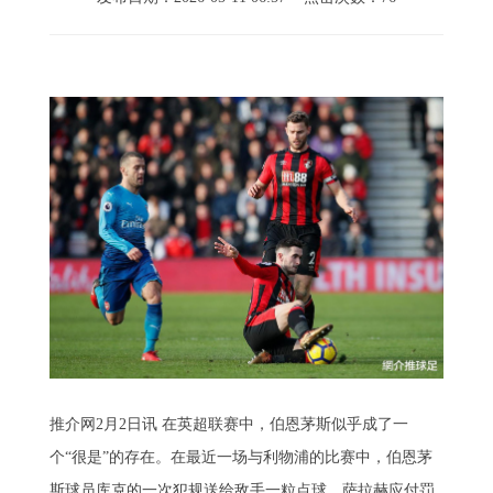
推介网2月2日讯 在英超联赛中，伯恩茅斯似乎成了一
个“很是”的存在。在最近一场与利物浦的比赛中，伯恩茅
斯球员库克的一次犯规送给敌手一粒点球，萨拉赫应付罚