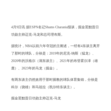
4月9日讯 据ESPN名记Shams Charania报谈，掘金罢黜昔日
功勋主帅迈克-马龙和总司理布斯。
据统计，NBA以前六年夺冠的主阐述，一经有4东谈主离开
了那时的球队，分袂是：2019年的尼克-纳斯（猛龙）、
2020年的沃格尔（湖东谈主）、2021年的布登霍尔泽（雄
鹿）、2023年的马龙（掘金）。
有两东谈主仍然效用于那时握教的球队体育集锦，分袂是
科尔（骁雄）和马祖拉（凯尔特东谈主）。
掘金罢黜昔日功勋主帅迈克-马龙