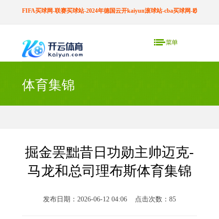
FIFA买球网-联赛买球站-2024年德国云开kaiyun滚球站-cba买球网-欧预赛买
体育集锦
掘金罢黜昔日功勋主帅迈克-
马龙和总司理布斯体育集锦
发布日期：2026-06-12 04:06 点击次数：85