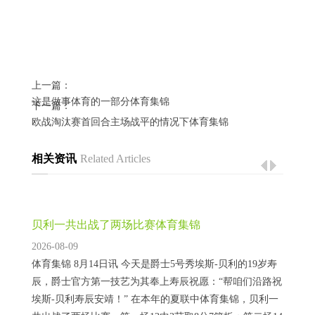
上一篇：
这是做事体育的一部分体育集锦
下一篇：
欧战淘汰赛首回合主场战平的情况下体育集锦
相关资讯
Related Articles
贝利一共出战了两场比赛体育集锦
2026-08-09
体育集锦 8月14日讯 今天是爵士5号秀埃斯-贝利的19岁寿
辰，爵士官方第一技艺为其奉上寿辰祝愿：“帮咱们沿路祝
埃斯-贝利寿辰安靖！” 在本年的夏联中体育集锦，贝利一