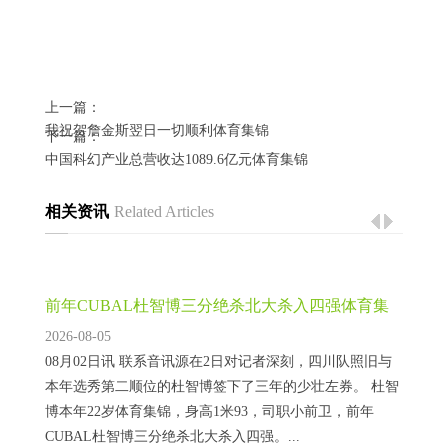
上一篇：
我祝贺詹金斯翌日一切顺利体育集锦
下一篇：
中国科幻产业总营收达1089.6亿元体育集锦
相关资讯
Related Articles
前年CUBAL杜智博三分绝杀北大杀入四强体育集
锦
2026-08-05
08月02日讯 联系音讯源在2日对记者深刻，四川队照旧与
本年选秀第二顺位的杜智博签下了三年的少壮左券。 杜智
博本年22岁体育集锦，身高1米93，司职小前卫，前年
CUBAL杜智博三分绝杀北大杀入四强。...