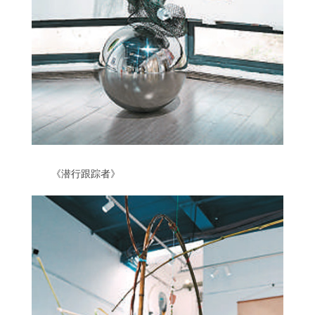
《潜行跟踪者》