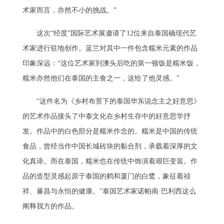
术家而言，亦然不小的挑战。”
这次“经度”国际艺术展邀请了12位来自泰国确现代艺
术家进行驻地创作。蓝兰对其中一件包含糯米元素的作品
印象深远：“这位艺术家到澳头后吃的第一顿饭是糯米饭，
糯米亦然他们在泰国的主食之一，这给了他灵感。”
“这件名为《乡村布景下的泰国华东说念主之好意思》
的艺术作品接头了中泰文化在乡村生存中的好意思学抒
发。作品中的白色部分是糯米作念的。糯米是中国的传统
食品，曾经当作中国长城砖块的黏合剂，承载着深厚的文
化真谛。而在泰国，糯米也在传统中饰演着艰巨变装。作
品的造型灵感起原于泰国的鹤和厦门的白鹭，象征着祯
祥、蕃昌与永恒的健康。”泰国艺术家诺帕南·巴利西这么
阐释我方的作品。