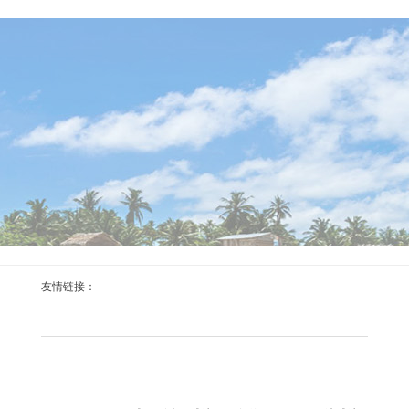
“这位中国男篮国手25-26赛季将在球队服从体育集
锦
2026-08-05
8月2日讯 中国男篮队员余嘉豪下赛季将赶赴西班牙联赛发
展，和西甲毕尔巴鄂篮球俱乐部签约3年，其中第一个赛
季，他将被租出到西乙Alega Cantabria打球。 Alega
Cantabria在官推上宽饶了余嘉豪的加盟，写谈：“余嘉豪加
入Alega Cantabria团队。 “这位中国男篮国手25-26赛季将在
球队服从。 “嘉豪体育集锦，宽饶你。”...
达仔打出147分为山止篑体育集锦
友情链接：
2026-08-02
7月30日，斯诺克上海群众赛迎来第3比赛日争夺，第2轮将
一谈打完，最新赛程已公布。新科世锦赛冠军赵心童迎来
首秀，肖国栋打响外战，75三杰一谈登场，联袂冲8强。
此前决出的4席8强全是TOP10，卫冕冠军、寰宇第1特鲁姆