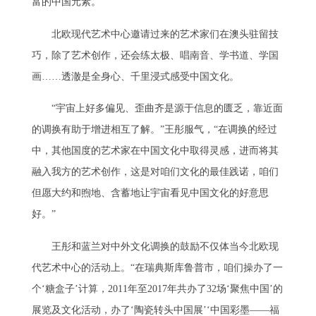
富的中国元素。”
北欧现代艺术中心邀请过来的艺术家们在澳头驻留技
巧，除了艺术创作，还会练太极、唱南音、学书道、学国
画……透澈是全身心、千里浸式感受中国文化。
“宇宙上好多偏见、歪曲齐是源于信息的匮乏，靠近面
的调换有助于增进相互了解。”王彤服气，“在调换的经过
中，其他国度的艺术家在中国文化中取得灵感，进而将其
融入我方的艺术创作，这是对咱们文化的最佳践诺，咱们
但愿大约和煦地、含蓄地让宇宙看见中国文化的好意思
好。”
王彤和蓝兰对中外文化调换的鼓励不仅体当今北欧现
代艺术中心的活动上。“在瑞典斯库鲁普市，咱们操办了一
个‘糖盒子’计算，2011年至2017年共办了32场‘聚焦中国’的
展览及文化活动，办了‘陶瓷转头中国展’‘中国彩墨——福