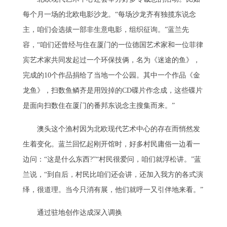
每个月一场的北欧电影沙龙。“每场沙龙齐有独揽东说念
主，咱们会选拔一部非生意电影，组织征询。”蓝兰先
容，“咱们还曾经与住在厦门的一位德国艺术家和一位菲律
宾艺术家共同发起过一个环保技俩，名为《迷途的鱼》，
完成的10个作品捐给了当地一个公园。其中一个作品《金
龙鱼》，扫数鱼鳞齐是用毁掉的CD碟片作念成，这些碟片
是面向扫数住在厦门的番邦东说念主搜集而来。”
澳头这个渔村因为北欧现代艺术中心的存在而悄然发
生着变化。蓝兰回忆起刚开馆时，好多村民庸俗一边看一
边问：“这是什么东西?”“村民很爱问，咱们就浮松讲。”蓝
兰说，“到自后，村民比咱们还会讲，还加入我方的各式演
绎，很道理。当今只消有展，他们就呼一又引伴地来看。”
通过驻地创作达成深入调换