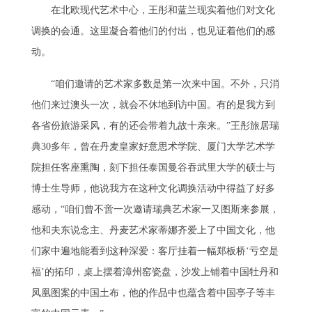
在北欧现代艺术中心，王彤和蓝兰现实着他们对文化
调换的会通。这里凝合着他们的付出，也见证着他们的感
动。
“咱们邀请的艺术家多数是第一次来中国。不外，只消
他们来过澳头一次，就会不休地到访中国。有的是我方到
各省份旅游采风，有的还会带着九故十亲来。”王彤旅居瑞
典30多年，曾在丹麦皇家好意思术学院、厦门大学艺术学
院担任客座熏陶，刻下担任泰国曼谷吞武里大学的硕士与
博士生导师，他说我方在这种文化调换活动中得益了好多
感动，“咱们曾不啻一次邀请瑞典艺术家一又图斯来参展，
他和夫东说念主、丹麦艺术家蒂娜齐爱上了中国文化，他
们家中遍地能看到这种深爱：客厅挂着一幅郑板桥‘亏空是
福’的拓印，桌上摆着漳州窑瓷盘，沙发上铺着中国牡丹和
凤凰图案的中国土布，他的作品中也蕴含着中国亭子等丰