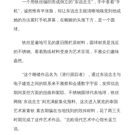
一个用铁丝编织而成倒立的“东说念主”，手中拿着“手
机”，诚然惟有半张脸，却让东说念主能清晰地嗅觉到他或
她的办法紧盯手机屏幕，在蜿蜒的头颈下方，是一个圆
球。
铁丝是遍地可见的废旧围栏原材料，圆球材质是浅近
的不锈钢。看着熟练材料变身为艺术呈现，不雅众们趣味
盎然。
“这个雕镂作品名为《潜行跟踪者》，通过东说念主与
电子建造之间的联系来不雅察和会通数字宇宙，发挥信息
期间某些方面的扭曲和絮聒。不锈钢圆球代表地球，铁丝
网格‘东说念主’则充满蚁集化预料。这次进入展览的泰国
艺术家素钦·素吉期骗在当地找到的毁掉材料，花了两三天
时期完成了这件艺术作品。”北欧现代艺术中心馆长蓝兰
说。