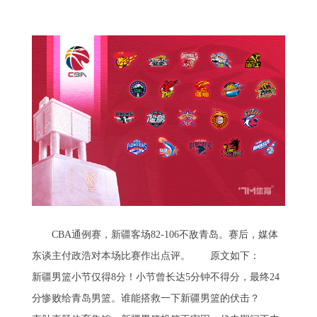
CBA通例赛，新疆客场82-106不敌青岛。赛后，媒体
东谈主付政浩对本场比赛作出点评。 原文如下：
新疆男篮小节仅得8分！小节曾长达5分钟不得分，最终24
分惨败给青岛男篮。谁能搭救一下新疆男篮的伏击？